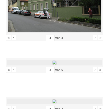
«
‹
›
»
von
4
«
‹
›
»
von
5
«
‹
›
»
von
7