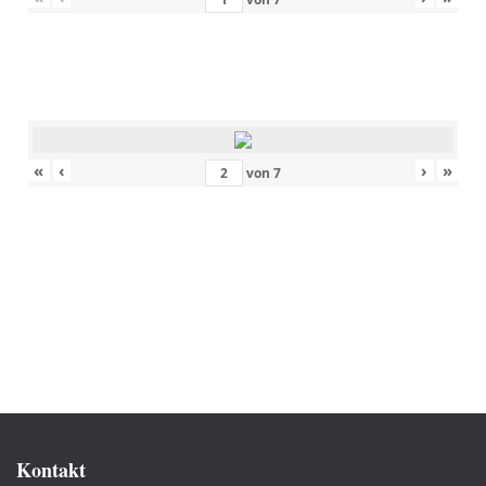
«
‹
›
»
von
7
Kontakt