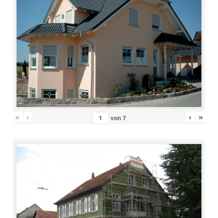
«
‹
›
»
von
7