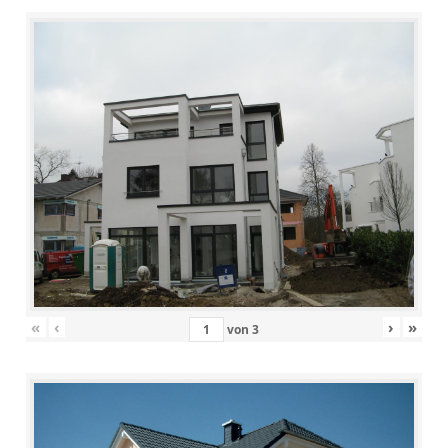
«
‹
›
»
von
3