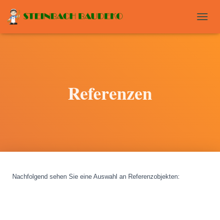
T
O
G
G
L
E
N
Referenzen
A
V
I
G
A
T
I
O
N
Nachfolgend sehen Sie eine Auswahl an Referenzobjekten
: