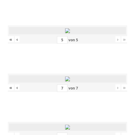
«
‹
›
»
von
5
«
‹
›
»
von
7