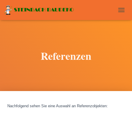
T
O
G
G
L
E
N
Referenzen
A
V
I
G
A
T
I
O
N
Nachfolgend sehen Sie eine Auswahl an Referenzobjekten
: