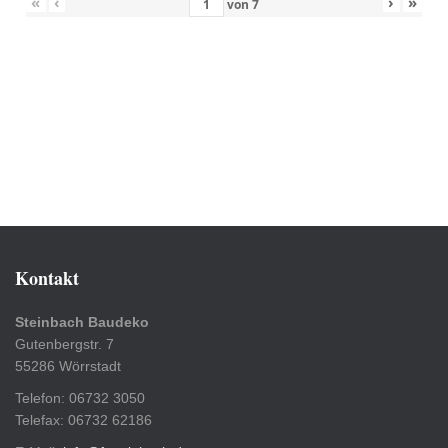
«
‹
›
»
von
7
Kontakt
Steinbach Baudeko
Gutenbergstr. 7
55286 Wörrstadt
Telefon: 06732 3050
Telefax: 06732 62186