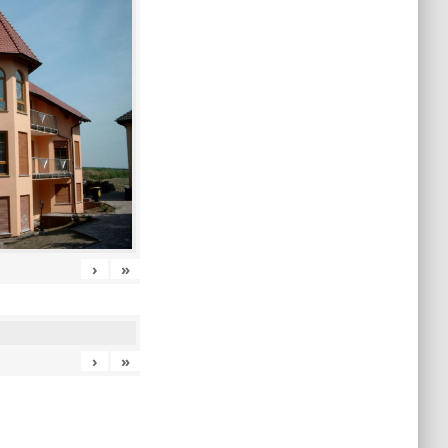
›
»
›
»