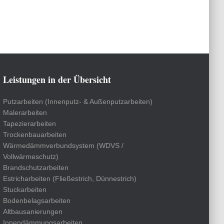
Leistungen in der Übersicht
Putzarbeiten (Innenputz- & Außenputzarbeiten)
Malerarbeiten
Tapezierarbeiten
Trockenbauarbeiten
Wärmedämmverbundsystem (WDVS /
Vollwärmeschutz)
Brandschutzarbeiten
Estricharbeiten (Fließestrich, Dünnestrich)
Stuckarbeiten
Bodenbelagsarbeiten
Altbausanierungen
Innendämmungsarbeiten