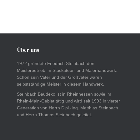
Über uns
1972 gründete Friedrich Steinbach den
Meisterbetrieb im Stuckateur- und Malerhandwerk.
Schon sein Vater und der Großvater waren
selbstständige Meister in diesem Handwerk.
Steinbach Baudeko ist in Rheinhessen sowie im
Rhein-Main-Gebiet tätig und wird seit 1993 in vierter
Generation von Herrn Dipl.-Ing. Matthias Steinbach
und Herrn Thomas Steinbach geleitet.