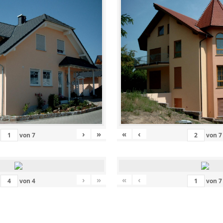
›
»
«
‹
von
7
von
7
›
»
«
‹
von
4
von
7