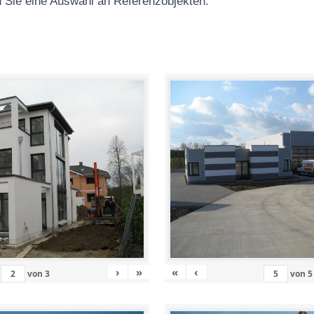
 Sie eine Auswahl an Referenzobjekten
:
›
»
«
‹
von
3
von
5