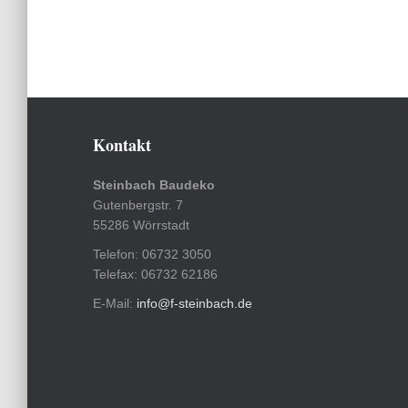
Kontakt
Steinbach Baudeko
Gutenbergstr. 7
55286 Wörrstadt
Telefon: 06732 3050
Telefax: 06732 62186
E-Mail:
info@f-steinbach.de