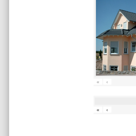
«
‹
«
‹