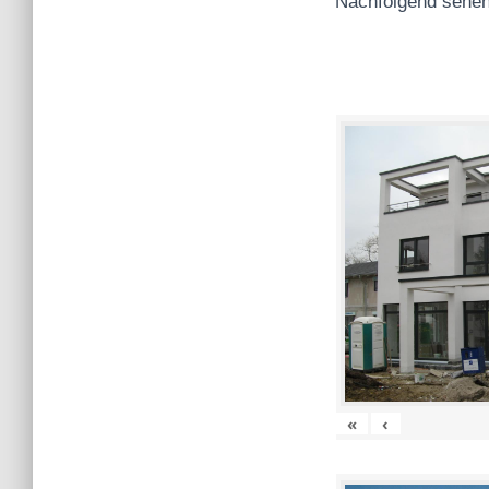
Nachfolgend sehen
«
‹