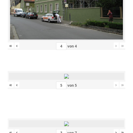
«
‹
›
»
von
4
«
‹
›
»
von
5
«
‹
›
»
von
7