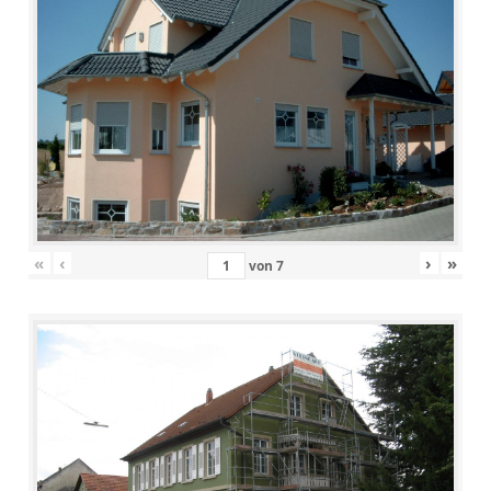
«
‹
›
»
von
7