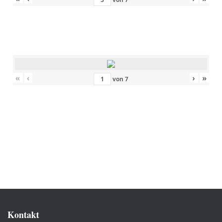
«
‹
›
»
von
7
Kontakt