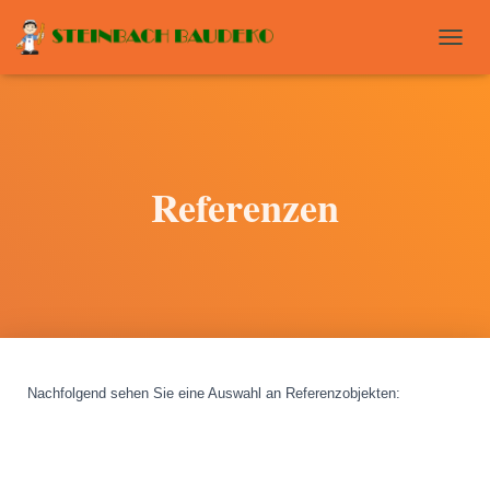
T
O
G
G
L
E
N
Referenzen
A
V
I
G
A
T
I
O
N
Nachfolgend sehen Sie eine Auswahl an Referenzobjekten
: