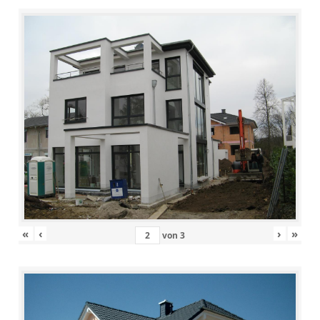
«
‹
›
»
von
3