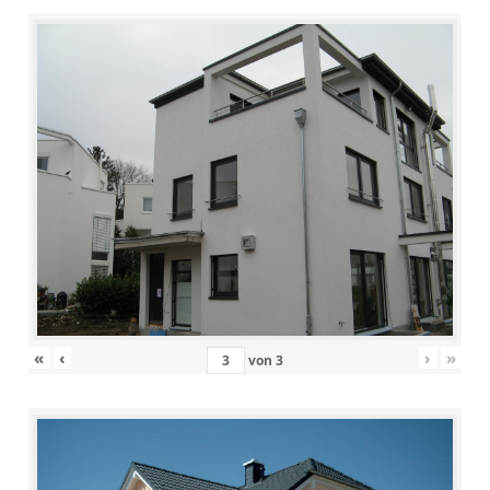
«
‹
›
»
von
3