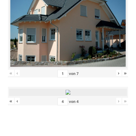
«
‹
›
»
von
7
«
‹
›
»
von
4