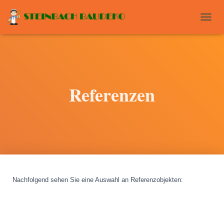
T
O
G
G
L
E
N
Referenzen
A
V
I
G
A
T
I
O
N
Nachfolgend sehen Sie eine Auswahl an Referenzobjekten
: