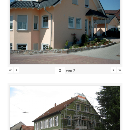
«
‹
›
»
von
7