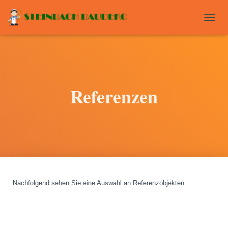
T
O
G
G
L
E
N
Referenzen
A
V
I
G
A
T
I
O
N
Nachfolgend sehen Sie eine Auswahl an Referenzobjekten
: