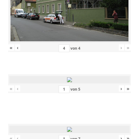
«
‹
›
»
von
4
«
‹
›
»
von
5
«
‹
›
»
von
7