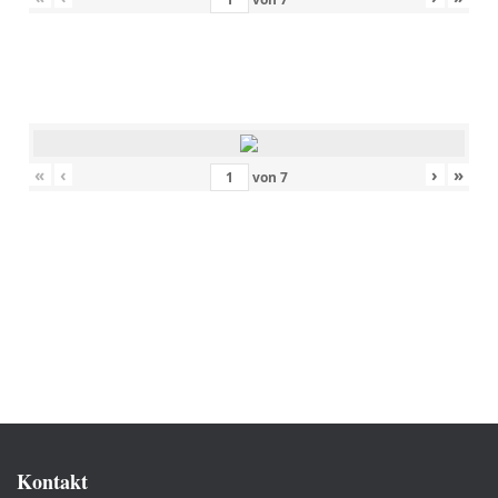
«
‹
›
»
von
7
Kontakt