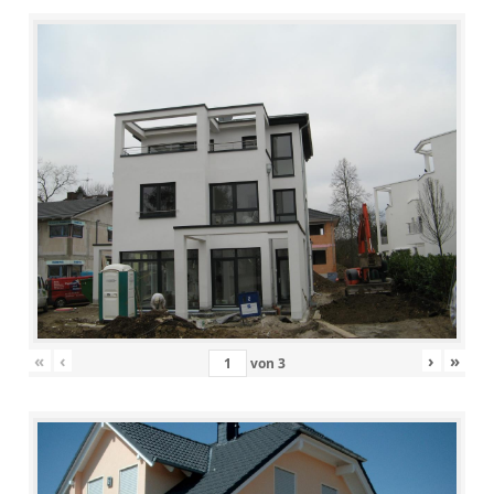
«
‹
›
»
von
3