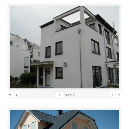
«
‹
›
»
von
3