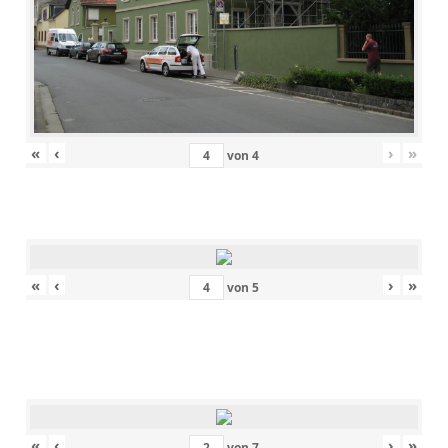
«
‹
›
»
von
4
«
‹
›
»
von
5
«
‹
›
»
von
7