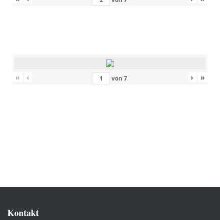
«
‹
›
»
von
7
Kontakt