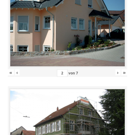
«
‹
›
»
von
7