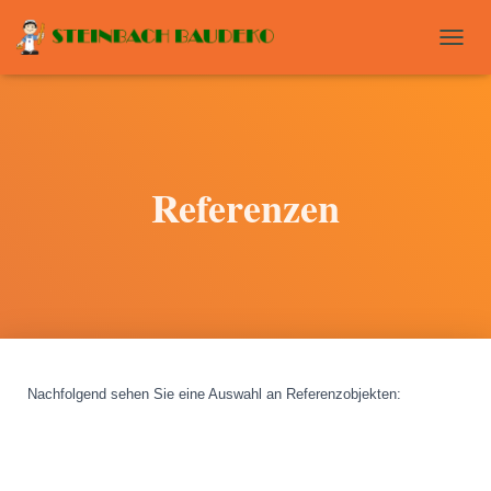
T
O
G
G
L
E
N
Referenzen
A
V
I
G
A
T
I
O
N
Nachfolgend sehen Sie eine Auswahl an Referenzobjekten
: