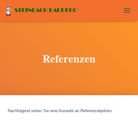
T
O
G
G
L
E
N
Referenzen
A
V
I
G
A
T
I
O
N
Nachfolgend sehen Sie eine Auswahl an Referenzobjekten
: