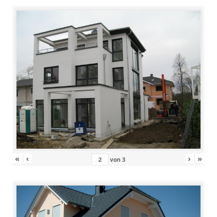
«
‹
›
»
von
3