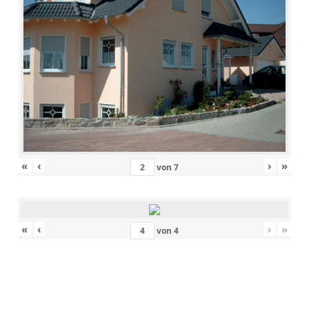
«
‹
›
»
von
7
«
‹
›
»
von
4