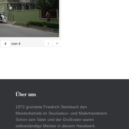
›
»
von
4
Über uns
1972 gründete Friedrich Steinbach den
Meisterbetrieb im Stuckateur- und Malerhandwerk.
Schon sein Vater und der Großvater waren
selbstständige Meister in diesem Handwerk.