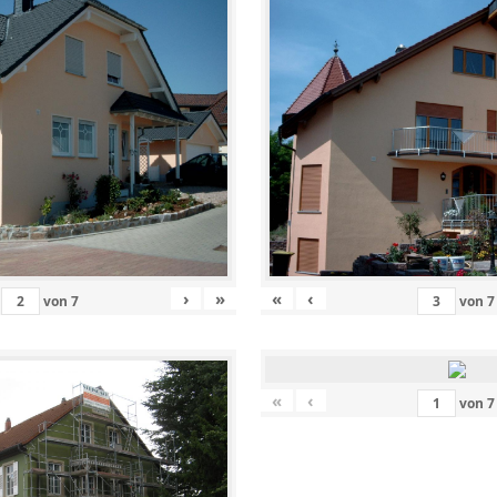
›
»
«
‹
von
7
von
7
«
‹
von
7