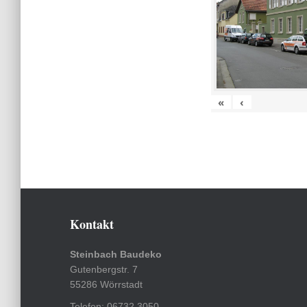
«
‹
Kontakt
Steinbach Baudeko
Gutenbergstr. 7
55286 Wörrstadt
Telefon: 06732 3050