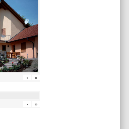
›
»
›
»