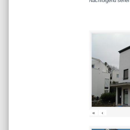
Nachfolgend sehen
«
‹