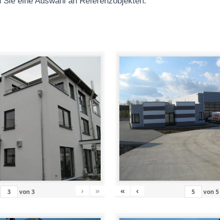
 Sie eine Auswahl an Referenzobjekten
:
›
»
«
‹
von
3
von
5