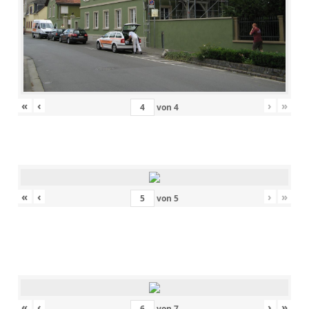
«
‹
›
»
von
4
«
‹
›
»
von
5
«
‹
›
»
von
7