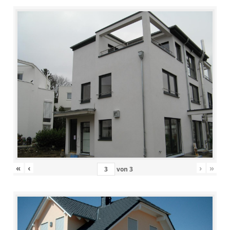
«
‹
›
»
von
3