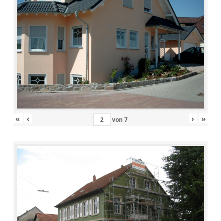
«
‹
›
»
von
7