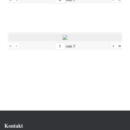
«
‹
›
»
von
7
Kontakt