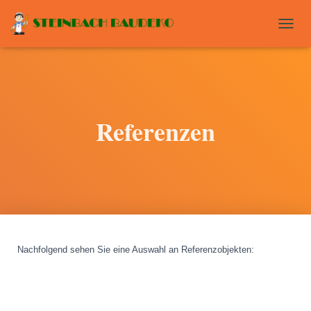
T
O
G
G
L
E
N
Referenzen
A
V
I
G
A
T
I
O
N
Nachfolgend sehen Sie eine Auswahl an Referenzobjekten
: