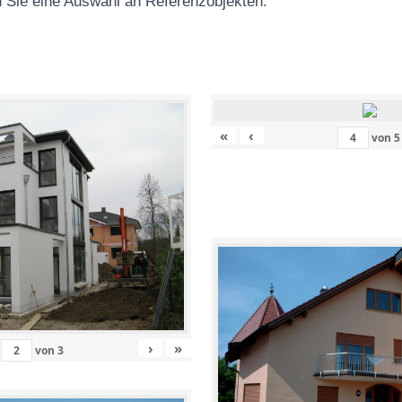
 Sie eine Auswahl an Referenzobjekten
:
«
‹
von
5
›
»
von
3