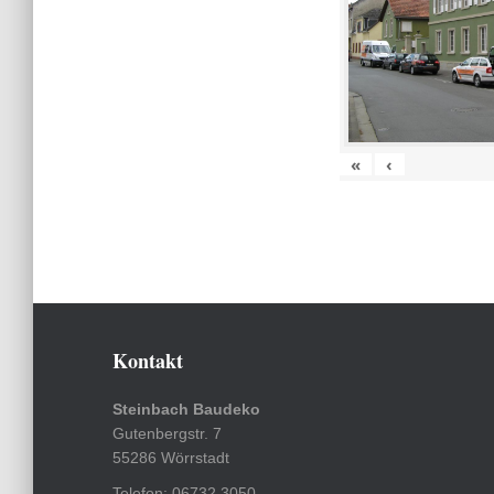
«
‹
Kontakt
Steinbach Baudeko
Gutenbergstr. 7
55286 Wörrstadt
Telefon: 06732 3050