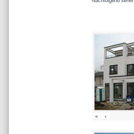
Nachfolgend sehen
«
‹