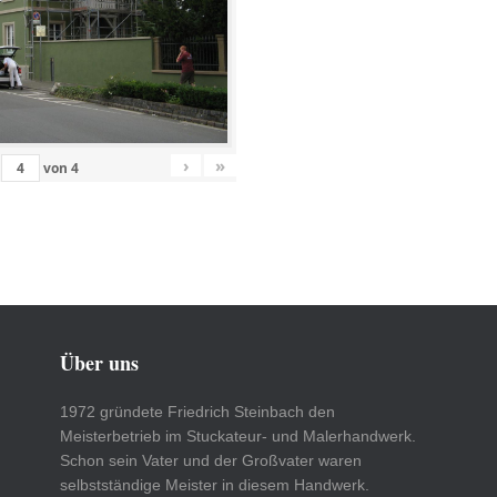
›
»
von
4
Über uns
1972 gründete Friedrich Steinbach den
Meisterbetrieb im Stuckateur- und Malerhandwerk.
Schon sein Vater und der Großvater waren
selbstständige Meister in diesem Handwerk.