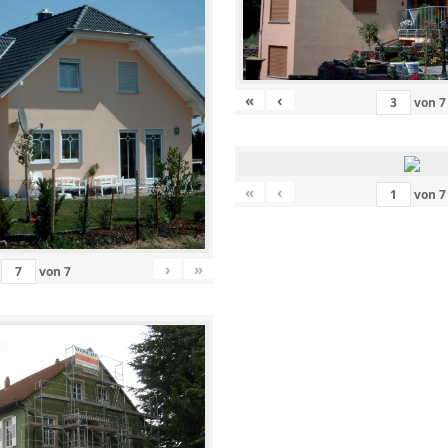
«
‹
von
7
«
‹
von
7
›
»
von
7