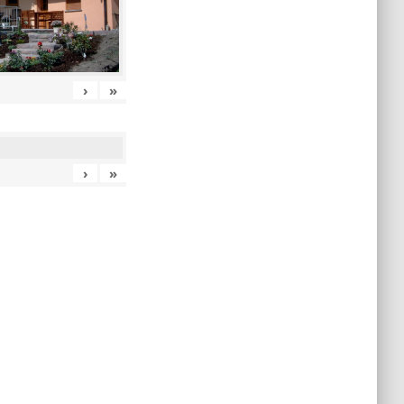
›
»
›
»