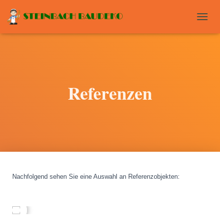
T
O
G
G
L
E
N
Referenzen
A
V
I
G
A
T
I
O
N
Nachfolgend sehen Sie eine Auswahl an Referenzobjekten
: