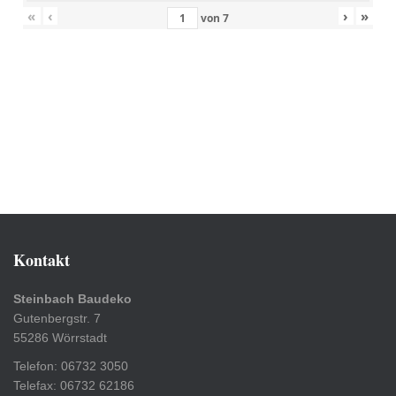
«
‹
›
»
von
7
Kontakt
Steinbach Baudeko
Gutenbergstr. 7
55286 Wörrstadt
Telefon: 06732 3050
Telefax: 06732 62186