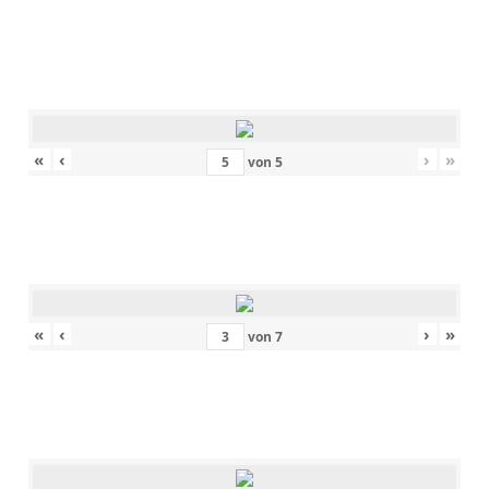
«
‹
›
»
von
5
«
‹
›
»
von
7