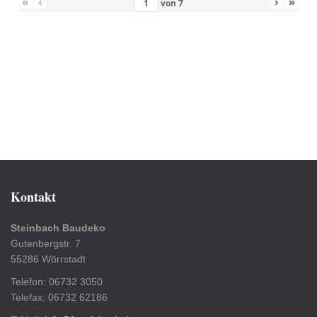
«
‹
›
»
von
7
Kontakt
Steinbach Baudeko
Gutenbergstr. 7
55286 Wörrstadt
Telefon: 06732 3050
Telefax: 06732 62186