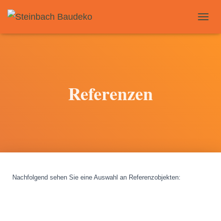
T
O
G
G
L
E
N
Referenzen
A
V
I
G
A
T
I
O
N
Nachfolgend sehen Sie eine Auswahl an Referenzobjekten
: