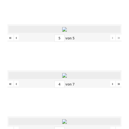
«
‹
›
»
von
5
«
‹
›
»
von
7