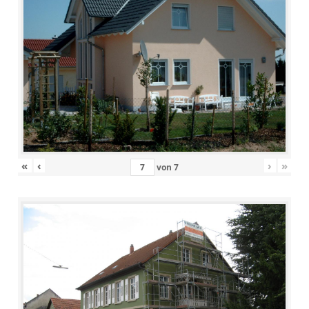
«
‹
›
»
von
7