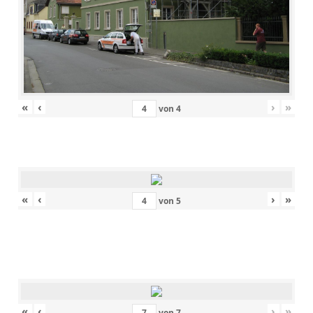
«
‹
›
»
von
4
«
‹
›
»
von
5
«
‹
›
»
von
7