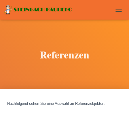
T
O
G
G
L
E
N
Referenzen
A
V
I
G
A
T
I
O
N
Nachfolgend sehen Sie eine Auswahl an Referenzobjekten
: