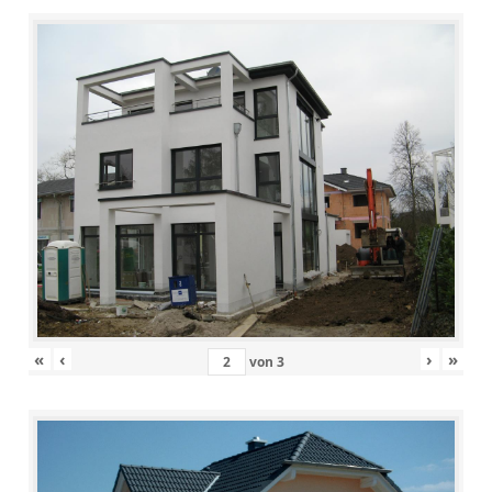
«
‹
›
»
von
3