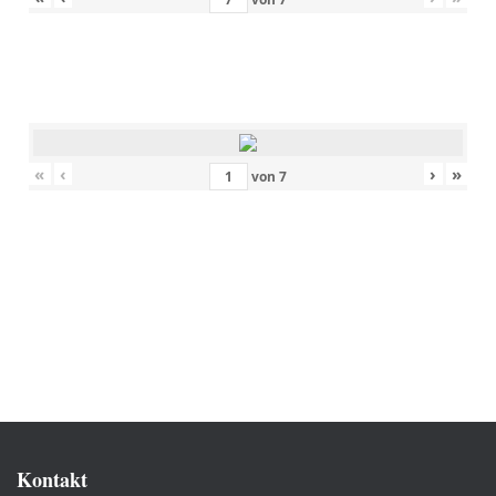
«
‹
›
»
von
7
Kontakt