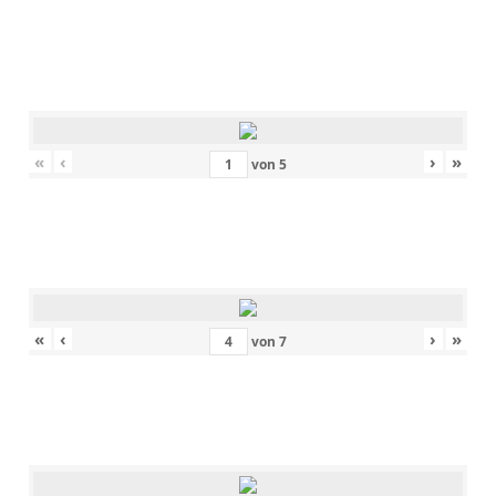
«
‹
›
»
von
5
«
‹
›
»
von
7