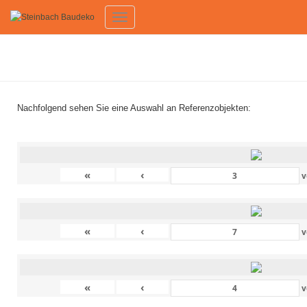
Toggle
Navigation
Referenze
Nachfolgend sehen Sie eine Auswahl an Referenzobjekten
:
«
‹
v
«
‹
v
«
‹
v