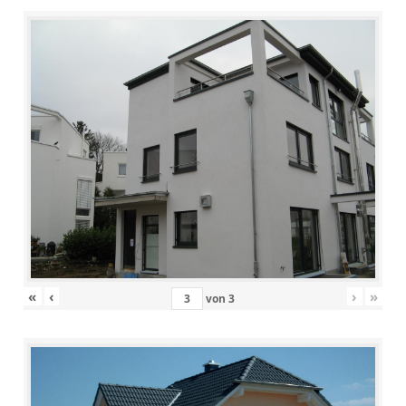
«
‹
›
»
von
3