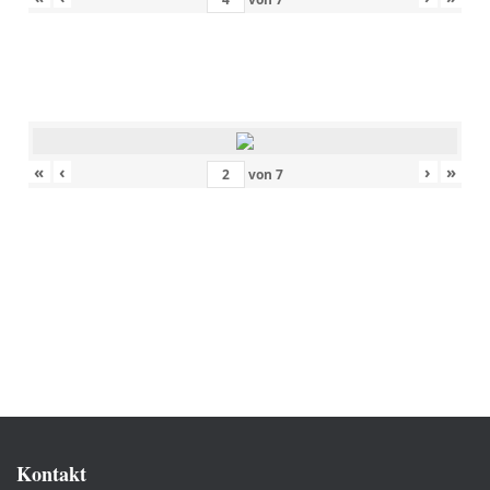
«
‹
›
»
von
7
Kontakt