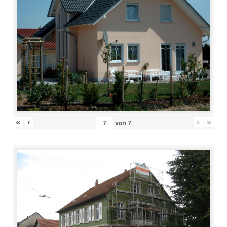
«
‹
›
»
von
7