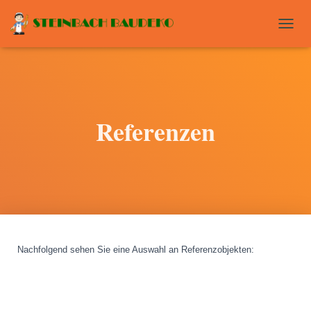
T
O
G
G
L
E
N
Referenzen
A
V
I
G
A
T
I
O
N
Nachfolgend sehen Sie eine Auswahl an Referenzobjekten
: