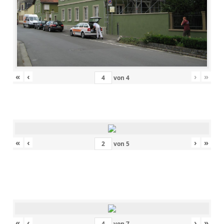
«
‹
›
»
von
4
«
‹
›
»
von
5
«
‹
›
»
von
7