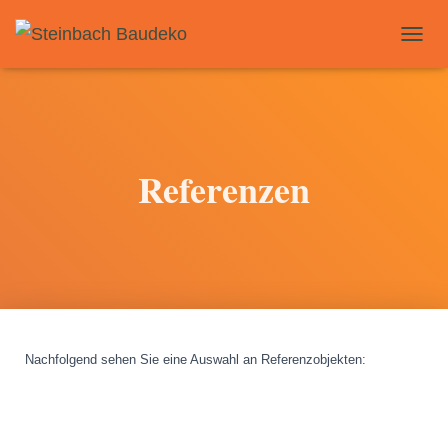
T
O
G
G
L
E
N
Referenzen
A
V
I
G
A
T
I
O
N
Nachfolgend sehen Sie eine Auswahl an Referenzobjekten
: