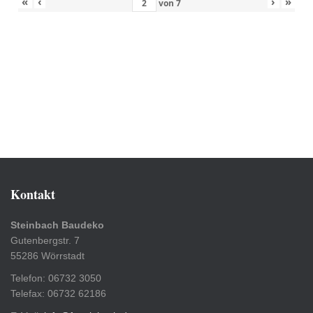
«
‹
›
»
von
7
Kontakt
Steinbach Baudeko
Gutenbergstr. 7
55286 Wörrstadt
Telefon: 06732 3050
Telefax: 06732 62186