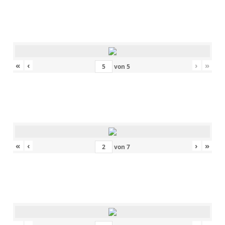
«
‹
›
»
von
5
«
‹
›
»
von
7