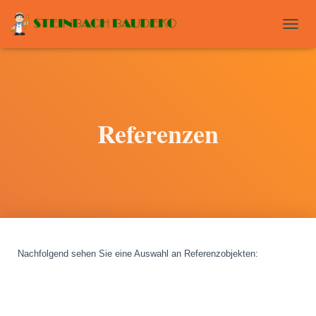
T
O
G
G
L
E
N
Referenzen
A
V
I
G
A
T
I
O
N
Nachfolgend sehen Sie eine Auswahl an Referenzobjekten
: