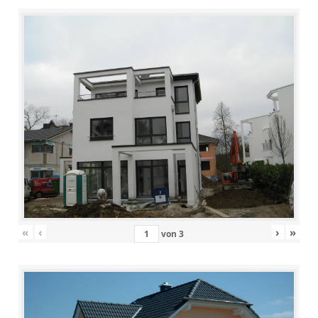
«
‹
›
»
von
3