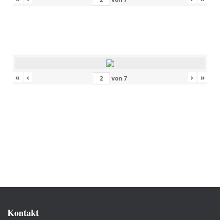
«
‹
›
»
von
7
Kontakt