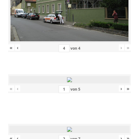
«
‹
›
»
von
4
«
‹
›
»
von
5
«
‹
›
»
von
7