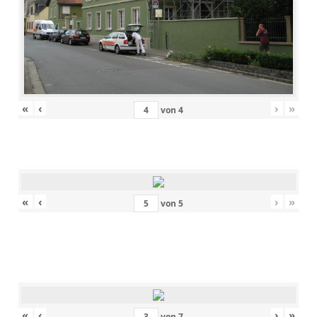
«
‹
›
»
von
4
«
‹
›
»
von
5
«
‹
›
»
von
7