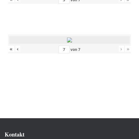
«
‹
›
»
von
7
Kontakt