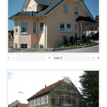
«
‹
›
»
von
7