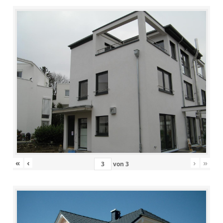
«
‹
›
»
von
3