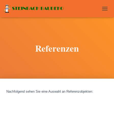
T
O
G
G
L
E
N
Referenzen
A
V
I
G
A
T
I
O
N
Nachfolgend sehen Sie eine Auswahl an Referenzobjekten
: