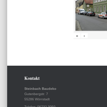
«
‹
Kontakt
Steinbach Baudeko
Gutenbergstr. 7
55286 Wörrstadt
Telefon: 06732 3050