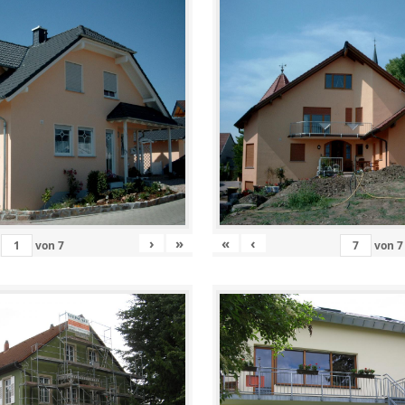
›
»
«
‹
von
7
von
7