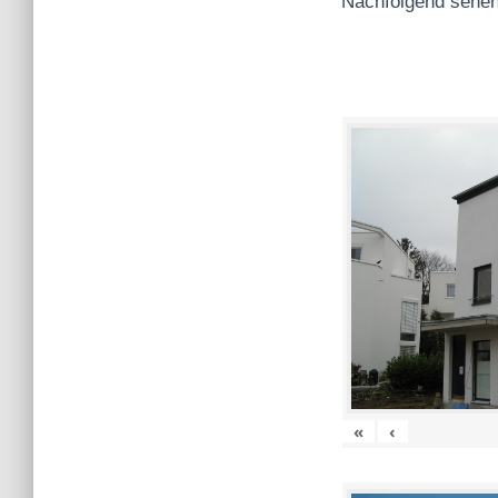
Nachfolgend sehen
«
‹