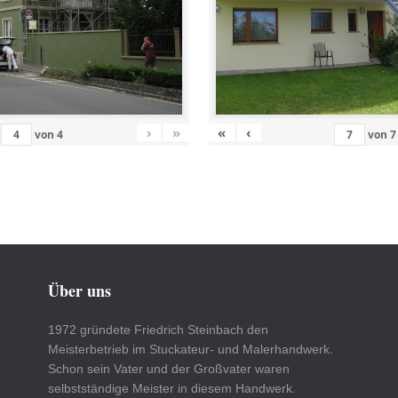
›
»
«
‹
von
4
von
7
Über uns
1972 gründete Friedrich Steinbach den
Meisterbetrieb im Stuckateur- und Malerhandwerk.
Schon sein Vater und der Großvater waren
selbstständige Meister in diesem Handwerk.