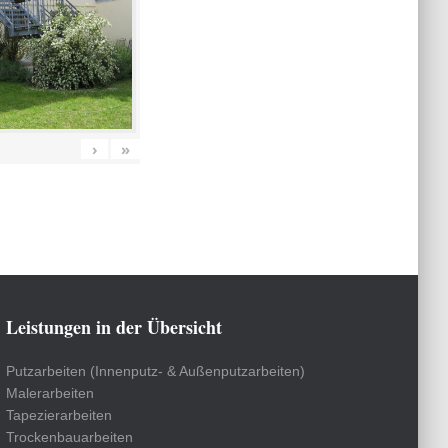
›
»
Leistungen in der Übersicht
Putzarbeiten (Innenputz- & Außenputzarbeiten)
Malerarbeiten
Tapezierarbeiten
Trockenbauarbeiten