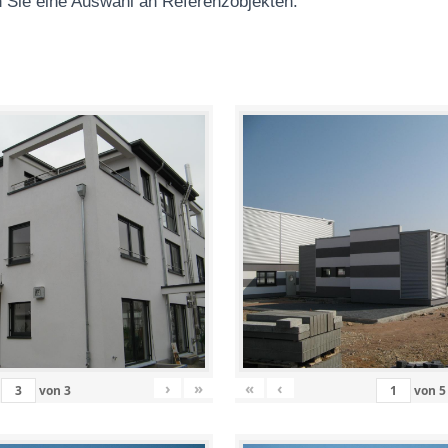
 Sie eine Auswahl an Referenzobjekten
:
›
»
«
‹
von
3
von
5