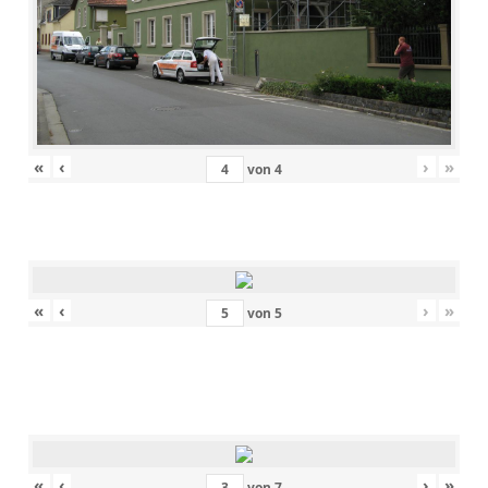
«
‹
›
»
von
4
«
‹
›
»
von
5
«
‹
›
»
von
7