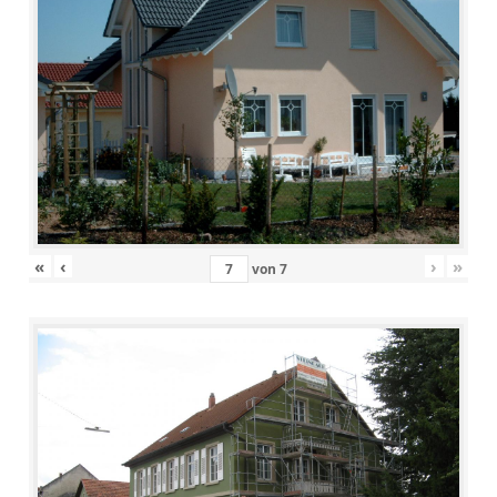
«
‹
›
»
von
7