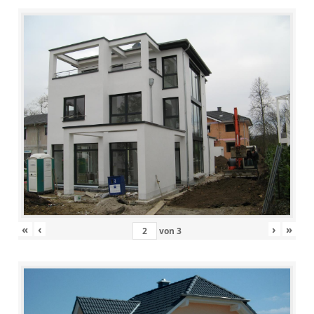
«
‹
›
»
von
3