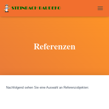
T
O
G
G
L
E
N
Referenzen
A
V
I
G
A
T
I
O
N
Nachfolgend sehen Sie eine Auswahl an Referenzobjekten
: