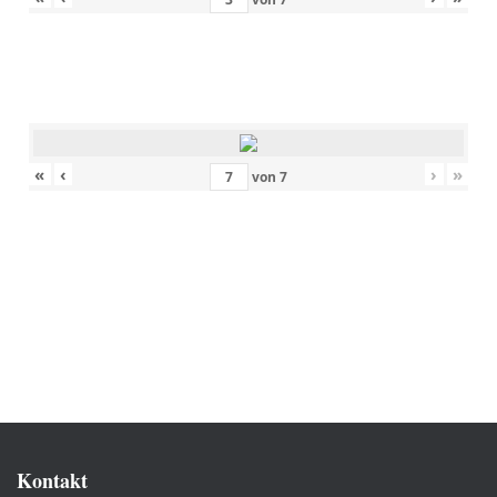
«
‹
›
»
von
7
Kontakt