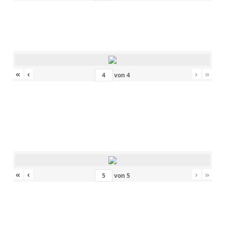
«
‹
›
»
von
4
«
‹
›
»
von
5