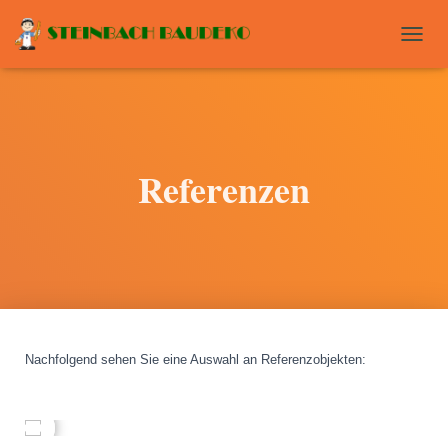
T
O
G
G
L
E
N
Referenzen
A
V
I
G
A
T
I
O
N
Nachfolgend sehen Sie eine Auswahl an Referenzobjekten
: