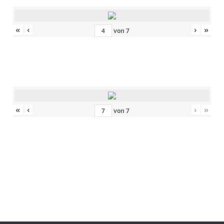
«
‹
›
»
von
7
«
‹
›
»
von
7