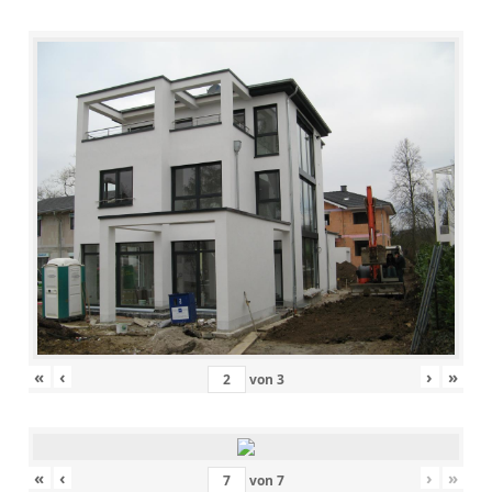
«
‹
›
»
von
3
«
‹
›
»
von
7