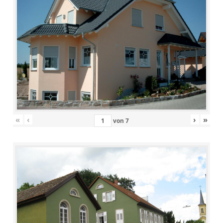
«
‹
›
»
von
7