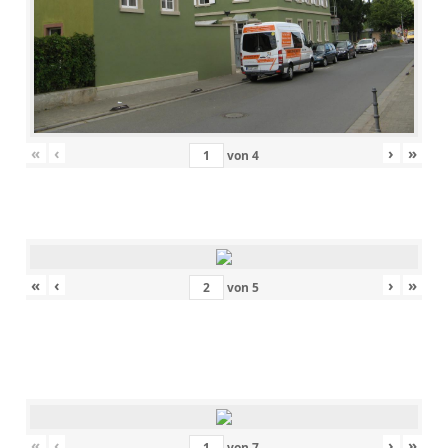
«
‹
›
»
von
4
«
‹
›
»
von
5
«
‹
›
»
von
7