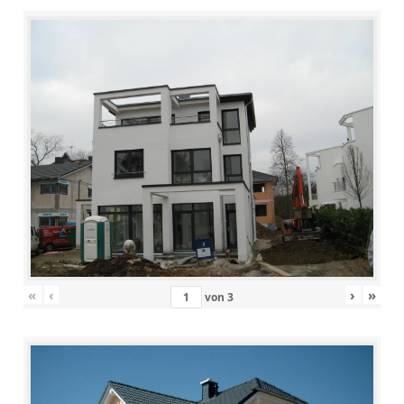
«
‹
›
»
von
3