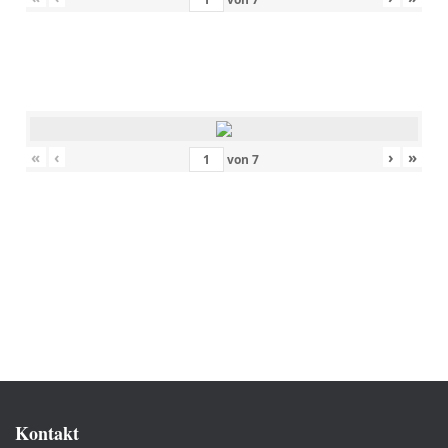
«
‹
›
»
von
7
Kontakt