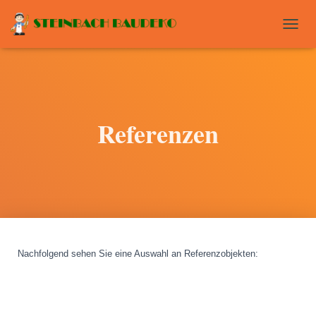
T
O
G
G
L
E
N
Referenzen
A
V
I
G
A
T
I
O
N
Nachfolgend sehen Sie eine Auswahl an Referenzobjekten
: