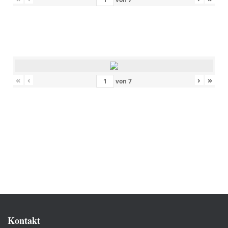
«
‹
›
»
von
7
Kontakt