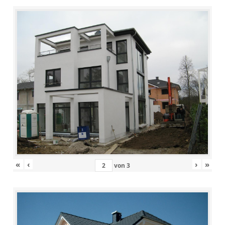
«
‹
›
»
von
3