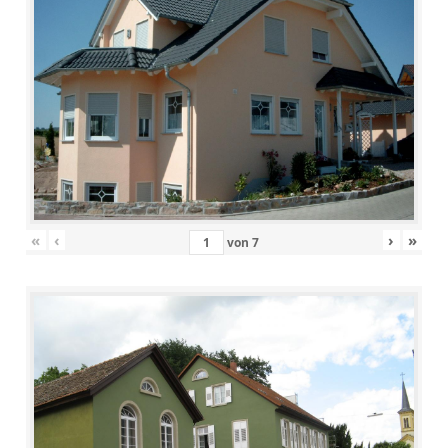
«
‹
›
»
von
7