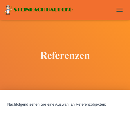
T
O
G
G
L
E
N
Referenzen
A
V
I
G
A
T
I
O
N
Nachfolgend sehen Sie eine Auswahl an Referenzobjekten
: