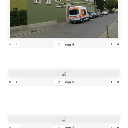
«
‹
›
»
von
4
«
‹
›
»
von
5
«
‹
›
»
von
7