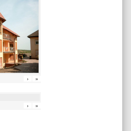
›
»
›
»