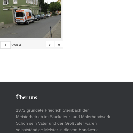
›
»
von
4
Über uns
1972 gründete Friedrich Steinbach den
Meisterbetrieb im Stuckateur- und Malerhandwerk.
Schon sein Vater und der Großvater waren
selbstständige Meister in diesem Handwerk.