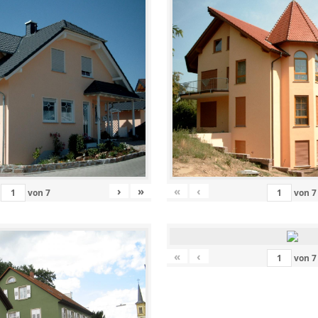
›
»
«
‹
von
7
von
7
«
‹
von
7