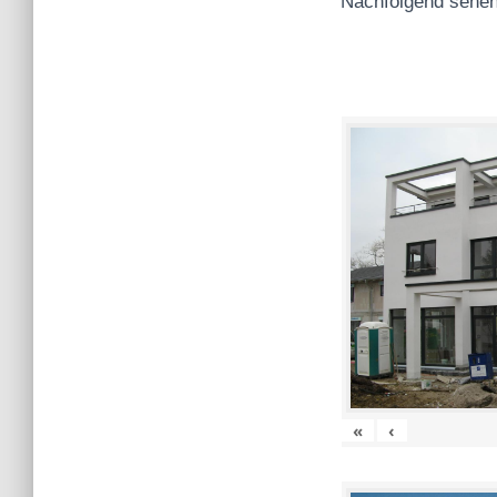
Nachfolgend sehen
«
‹