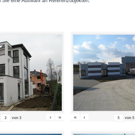
 Sie eine Auswahl an Referenzobjekten
:
›
»
«
‹
von
3
von
5