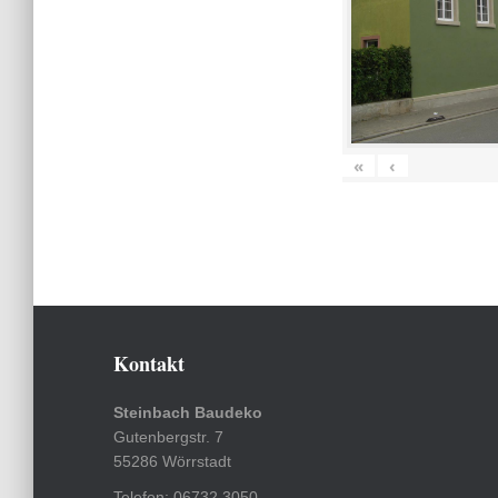
«
‹
Kontakt
Steinbach Baudeko
Gutenbergstr. 7
55286 Wörrstadt
Telefon: 06732 3050