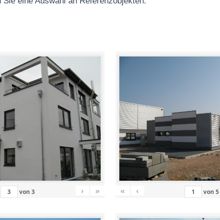
 Sie eine Auswahl an Referenzobjekten
:
›
»
«
‹
von
3
von
5