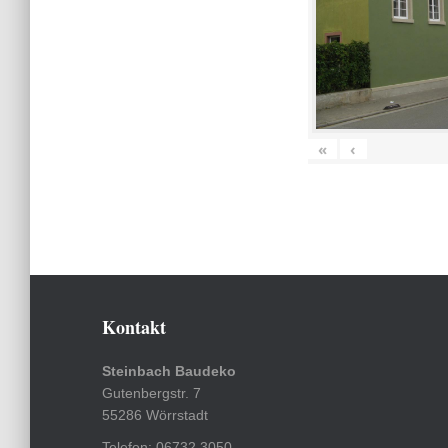
«
‹
Kontakt
Steinbach Baudeko
Gutenbergstr. 7
55286 Wörrstadt
Telefon: 06732 3050