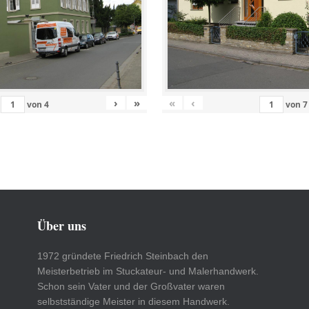
›
»
«
‹
von
4
von
7
Über uns
1972 gründete Friedrich Steinbach den
Meisterbetrieb im Stuckateur- und Malerhandwerk.
Schon sein Vater und der Großvater waren
selbstständige Meister in diesem Handwerk.