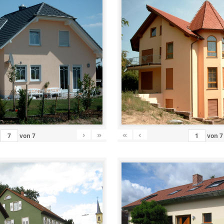
›
»
«
‹
von
7
von
7