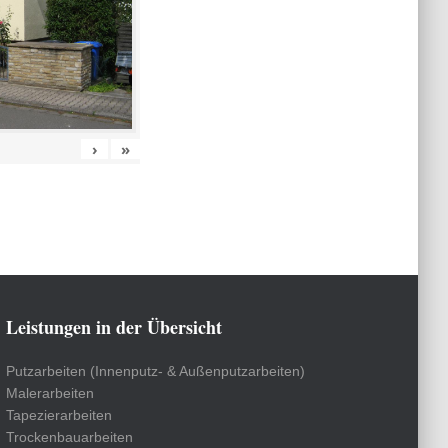
›
»
Leistungen in der Übersicht
Putzarbeiten (Innenputz- & Außenputzarbeiten)
Malerarbeiten
Tapezierarbeiten
Trockenbauarbeiten