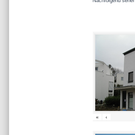
Nachfolgend sehen
«
‹