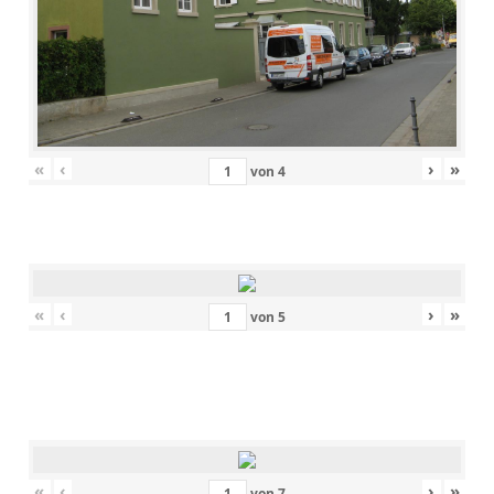
«
‹
›
»
von
4
«
‹
›
»
von
5
«
‹
›
»
von
7