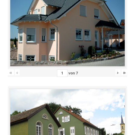
«
‹
›
»
von
7