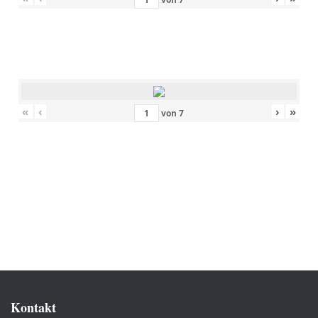
«
‹
›
»
von
7
Kontakt