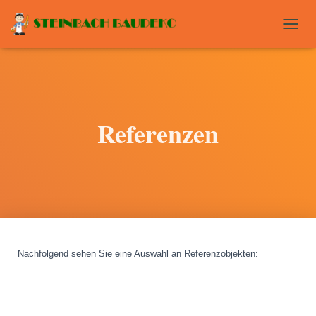
T
O
G
G
L
E
N
Referenzen
A
V
I
G
A
T
I
O
N
Nachfolgend sehen Sie eine Auswahl an Referenzobjekten
: