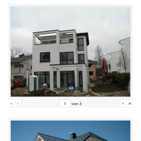
«
‹
›
»
von
3