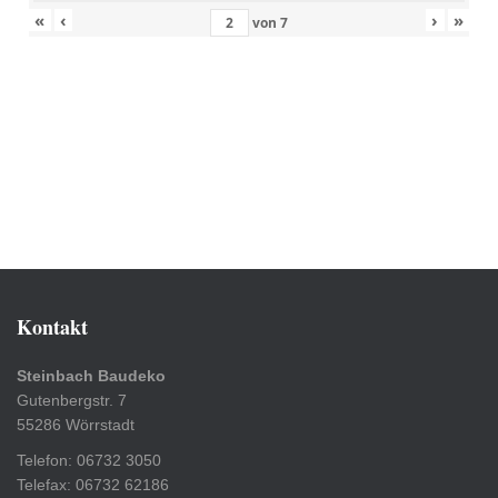
«
‹
›
»
von
7
Kontakt
Steinbach Baudeko
Gutenbergstr. 7
55286 Wörrstadt
Telefon: 06732 3050
Telefax: 06732 62186