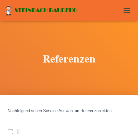
T
O
G
G
L
E
N
Referenzen
A
V
I
G
A
T
I
O
N
Nachfolgend sehen Sie eine Auswahl an Referenzobjekten
: