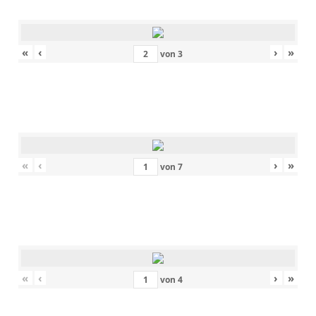
«
‹
›
»
von
3
«
‹
›
»
von
7
«
‹
›
»
von
4