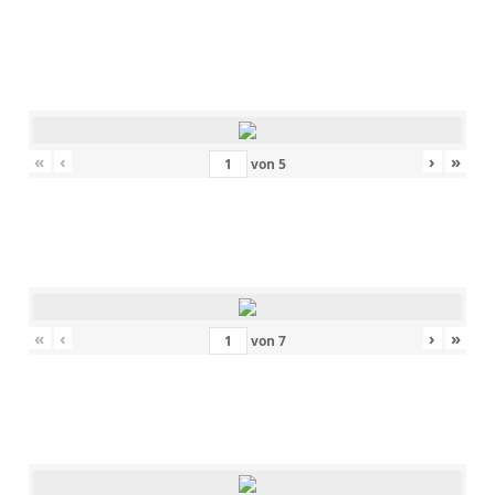
«
‹
›
»
von
5
«
‹
›
»
von
7