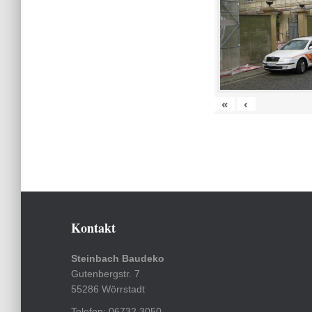
«
‹
Kontakt
Steinbach Baudeko
Gutenbergstr. 7
55286 Wörrstadt
Telefon: 06732 3050