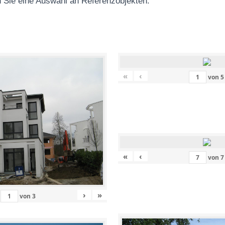
 Sie eine Auswahl an Referenzobjekten
:
«
‹
von
5
«
‹
von
7
›
»
von
3