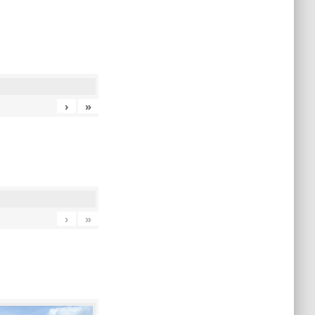
›
»
›
»