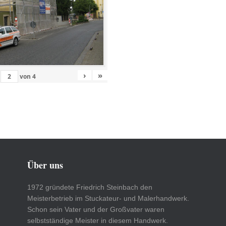
›
»
von
4
Über uns
1972 gründete Friedrich Steinbach den
Meisterbetrieb im Stuckateur- und Malerhandwerk.
Schon sein Vater und der Großvater waren
selbstständige Meister in diesem Handwerk.