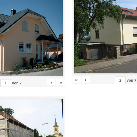
«
‹
von
7
›
»
von
7