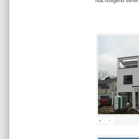
Nachfolgend sehen
«
‹