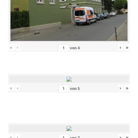
«
‹
›
»
von
4
«
‹
›
»
von
5
«
‹
›
»
von
7