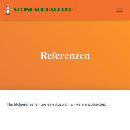
T
O
G
G
L
E
N
Referenzen
A
V
I
G
A
T
I
O
N
Nachfolgend sehen Sie eine Auswahl an Referenzobjekten
: