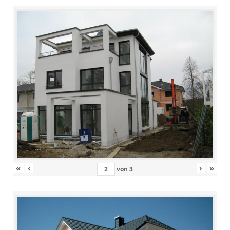
«
‹
›
»
von
3