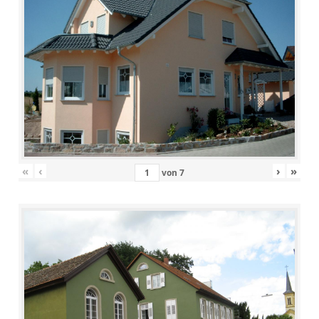
«
‹
›
»
von
7