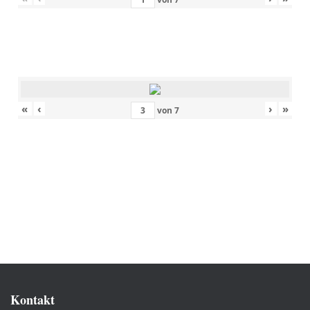
«
‹
›
»
von
7
Kontakt