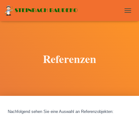
T
O
G
G
L
E
N
Referenzen
A
V
I
G
A
T
I
O
N
Nachfolgend sehen Sie eine Auswahl an Referenzobjekten
: