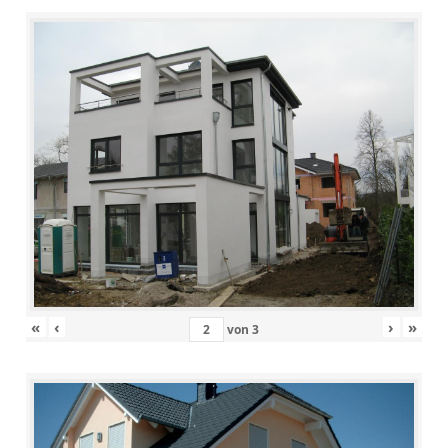
«
‹
›
»
von
3