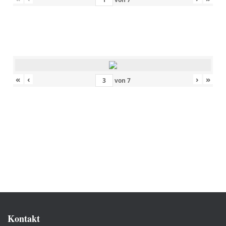
«
‹
›
»
von
7
Kontakt