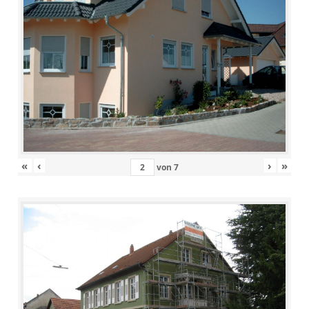
«
‹
›
»
von
7