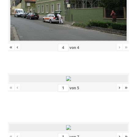
«
‹
›
»
von
4
«
‹
›
»
von
5
«
‹
›
»
von
7