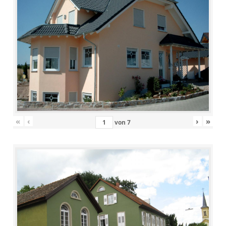
«
‹
›
»
von
7