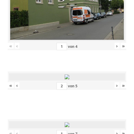
«
‹
›
»
von
4
«
‹
›
»
von
5
«
‹
›
»
von
7