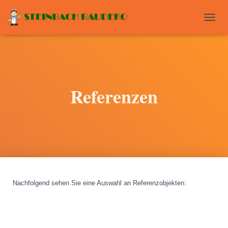
T
O
G
G
L
E
N
Referenzen
A
V
I
G
A
T
I
O
N
Nachfolgend sehen Sie eine Auswahl an Referenzobjekten
: