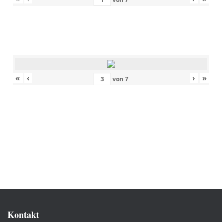
«
‹
›
»
von
7
Kontakt