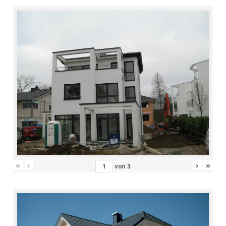
«
‹
›
»
von
3