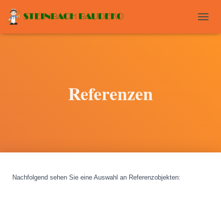
T
O
G
G
L
E
N
Referenzen
A
V
I
G
A
T
I
O
N
Nachfolgend sehen Sie eine Auswahl an Referenzobjekten
: