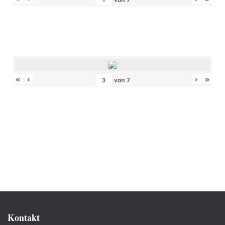
«
‹
›
»
von
7
Kontakt