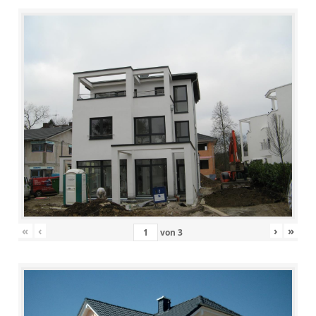
«
‹
›
»
von
3