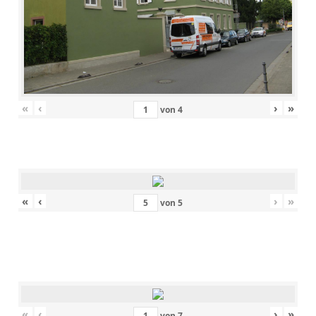
«
‹
›
»
von
4
«
‹
›
»
von
5
«
‹
›
»
von
7