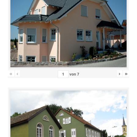
«
‹
›
»
von
7