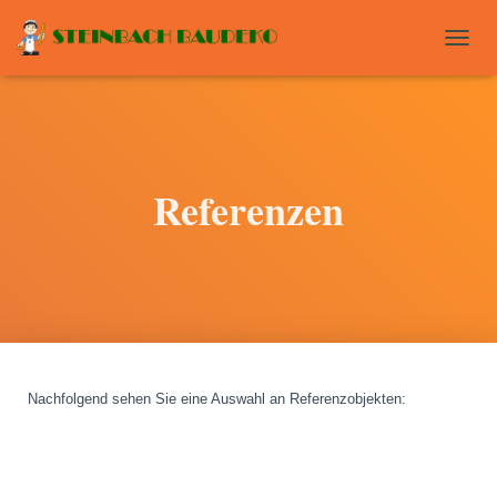
T
O
G
G
L
E
N
Referenzen
A
V
I
G
A
T
I
O
N
Nachfolgend sehen Sie eine Auswahl an Referenzobjekten
: