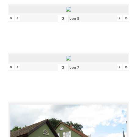
«
‹
›
»
von
3
«
‹
›
»
von
7