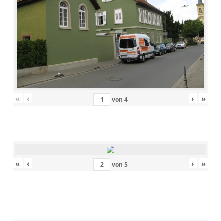
«
‹
›
»
von
4
«
‹
›
»
von
5