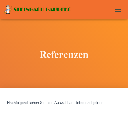
T
O
G
G
L
E
N
Referenzen
A
V
I
G
A
T
I
O
N
Nachfolgend sehen Sie eine Auswahl an Referenzobjekten
: