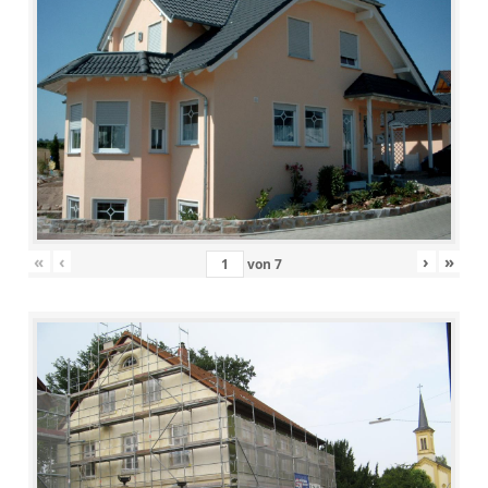
«
‹
›
»
von
7