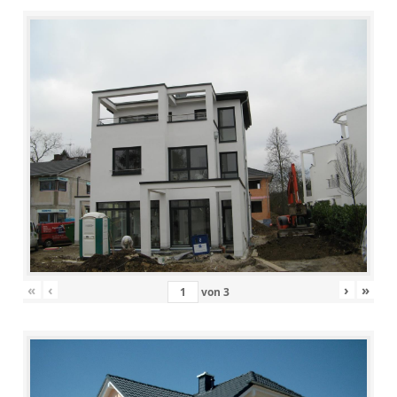
«
‹
›
»
von
3