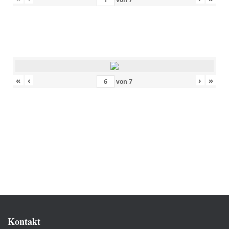
«
‹
›
»
von
7
Kontakt