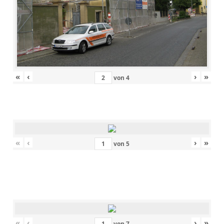
«
‹
›
»
von
4
«
‹
›
»
von
5
«
‹
›
»
von
7