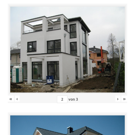
«
‹
›
»
von
3