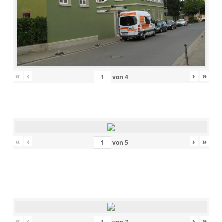
«
‹
›
»
von
4
«
‹
›
»
von
5
«
‹
›
»
von
7