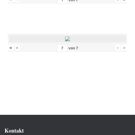
«
‹
›
»
von
7
Kontakt