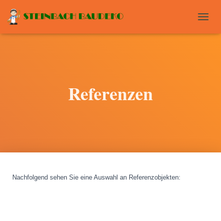
T
O
G
G
L
E
N
Referenzen
A
V
I
G
A
T
I
O
N
Nachfolgend sehen Sie eine Auswahl an Referenzobjekten
: