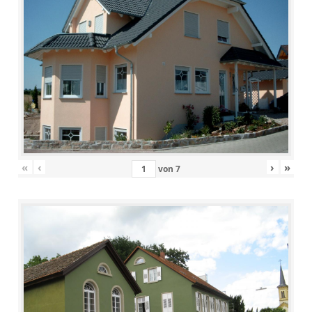
«
‹
›
»
von
7