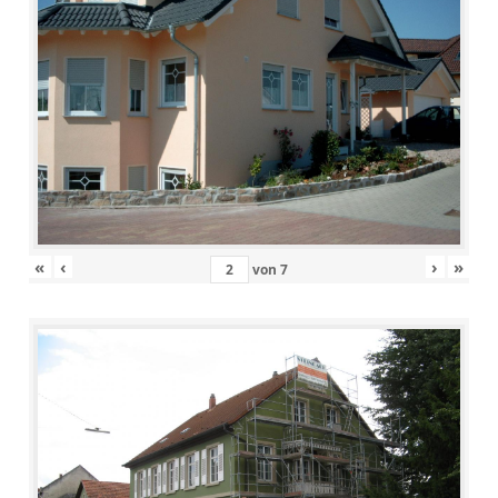
«
‹
›
»
von
7