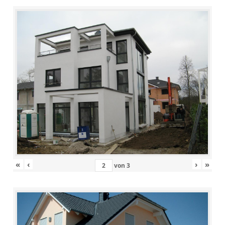
«
‹
›
»
von
3