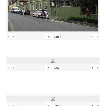
«
‹
›
»
von
4
«
‹
›
»
von
5
«
‹
›
»
von
7