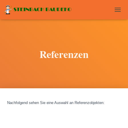
T
O
G
G
L
E
N
Referenzen
A
V
I
G
A
T
I
O
N
Nachfolgend sehen Sie eine Auswahl an Referenzobjekten
: