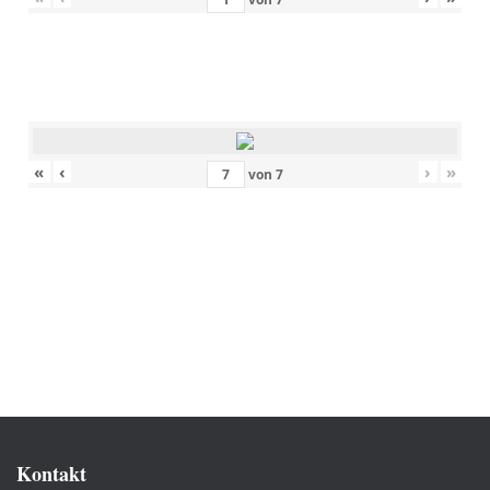
«
‹
›
»
von
7
Kontakt