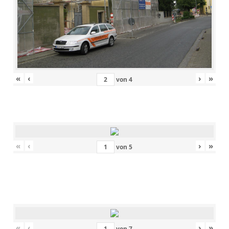
«
‹
›
»
von
4
«
‹
›
»
von
5
«
‹
›
»
von
7