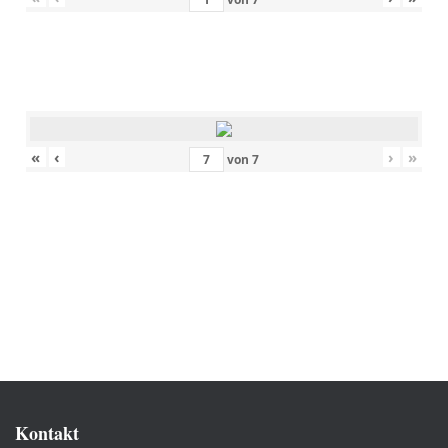
«
‹
›
»
von
7
Kontakt