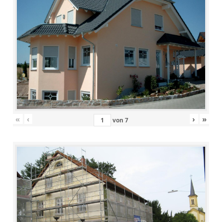
«
‹
›
»
von
7