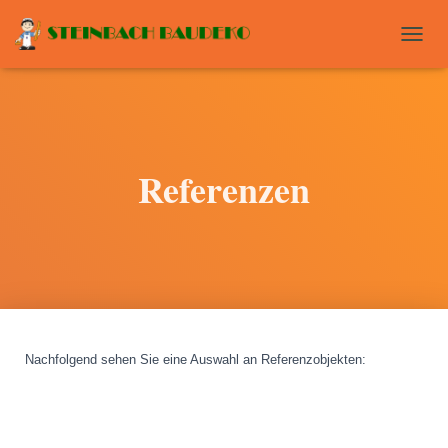
T
O
G
G
L
E
N
Referenzen
A
V
I
G
A
T
I
O
N
Nachfolgend sehen Sie eine Auswahl an Referenzobjekten
: