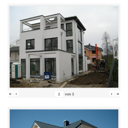
«
‹
›
»
von
3