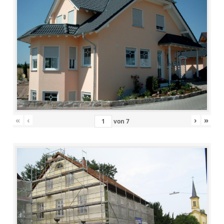
«
‹
›
»
von
7