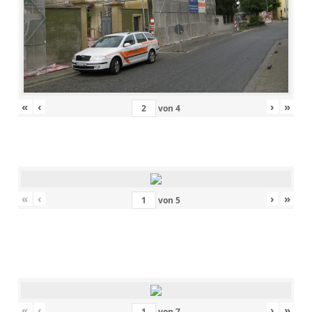
«
‹
›
»
von
4
«
‹
›
»
von
5
«
‹
›
»
von
7