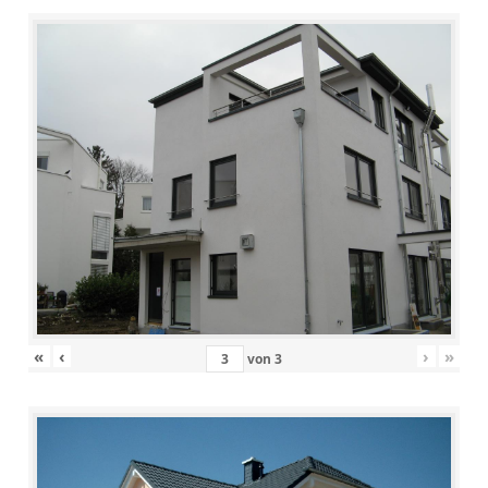
«
‹
›
»
von
3