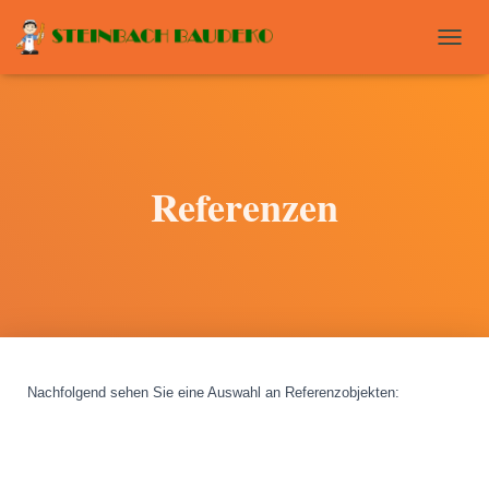
T
O
G
G
L
E
N
Referenzen
A
V
I
G
A
T
I
O
N
Nachfolgend sehen Sie eine Auswahl an Referenzobjekten
: