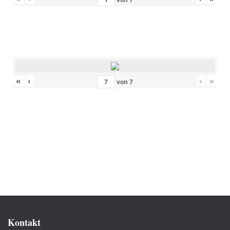
«
‹
›
»
von
7
Kontakt