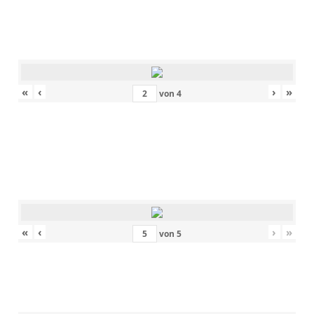
«
‹
›
»
von
4
«
‹
›
»
von
5