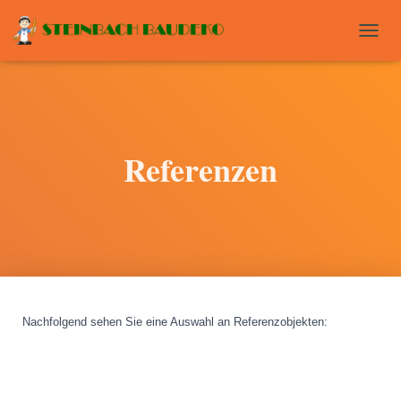
T
O
G
G
L
E
N
Referenzen
A
V
I
G
A
T
I
O
N
Nachfolgend sehen Sie eine Auswahl an Referenzobjekten
: