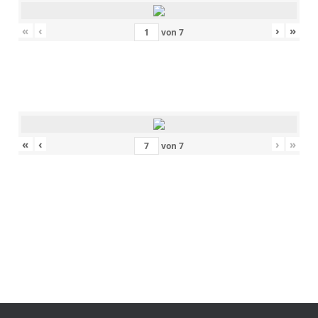
«
‹
›
»
von
7
«
‹
›
»
von
7