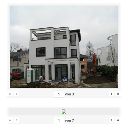
«
‹
›
»
von
3
«
‹
›
»
von
7