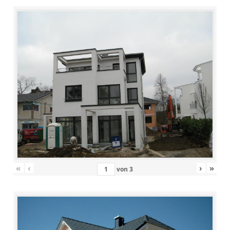
«
‹
›
»
von
3