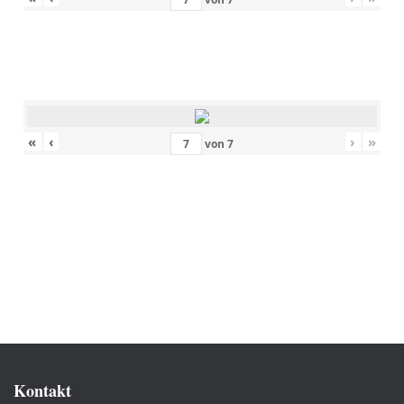
«
‹
›
»
von
7
Kontakt