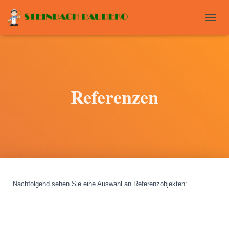
T
O
G
G
L
E
N
Referenzen
A
V
I
G
A
T
I
O
N
Nachfolgend sehen Sie eine Auswahl an Referenzobjekten
: