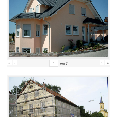
«
‹
›
»
von
7