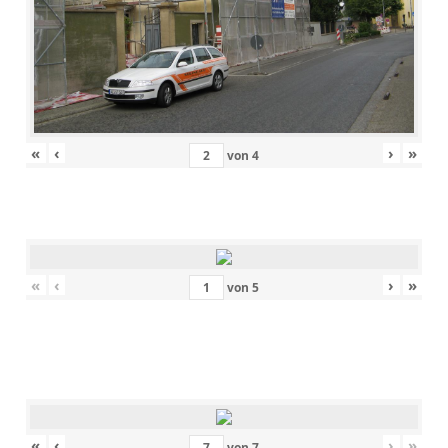
«
‹
›
»
von
4
«
‹
›
»
von
5
«
‹
›
»
von
7