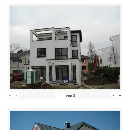
«
‹
›
»
von
3