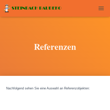
T
O
G
G
L
E
N
Referenzen
A
V
I
G
A
T
I
O
N
Nachfolgend sehen Sie eine Auswahl an Referenzobjekten
: