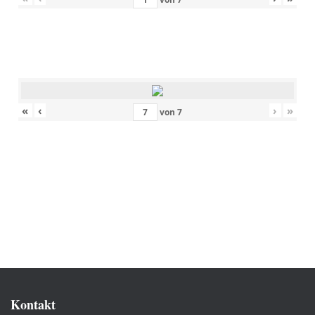
«
‹
›
»
von
7
Kontakt