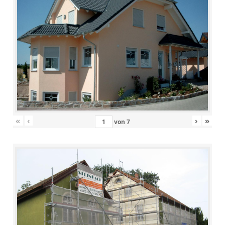
«
‹
›
»
von
7