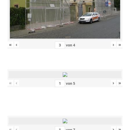
«
‹
›
»
von
4
«
‹
›
»
von
5
«
‹
›
»
von
7