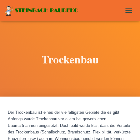
T
O
G
G
L
E
N
Trockenbau
A
V
I
G
A
T
I
O
N
Der Trockenbau ist eines der vielfältigsten Gebiete die es gibt.
Anfangs wurde Trockenbau vor allem bei gewerblichen
Baumaßnahmen eingesetzt. Doch bald wurde klar, dass die Vorteile
des Trockenbaus (Schallschutz, Brandschutz, Flexibilität, verkürzte
Bauzeiten, usw.) auch im Wohnungsbau genutzt werden können.