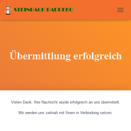
T
O
G
G
L
E
N
Übermittlung erfolgreich
A
V
I
G
A
T
I
O
N
Vielen Dank, Ihre Nachricht wurde erfolgreich an uns übermittelt.
Wir werden uns zeitnah mit Ihnen in Verbindung setzen.